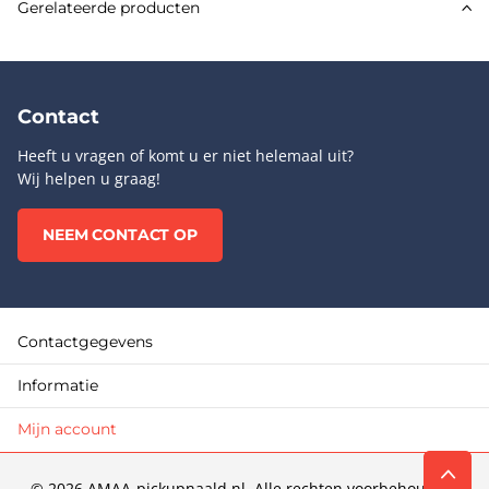
Gerelateerde producten
Contact
Heeft u vragen of komt u er niet helemaal uit?
Wij helpen u graag!
NEEM CONTACT OP
Contactgegevens
Informatie
Mijn account
©
2026
AMAA-pickupnaald.nl. Alle rechten voorbehouden.