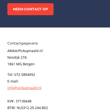
NEEM CONTACT OP
Contactgegevens
AMAA/Pickupnaald.nl
Nesdijk 27A
1861 MG Bergen
Tel: 072-5894092
E-mail:
info@pickupnaald.nl
KVK: 37136648
BTW: NL0312.29.244.B02