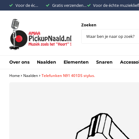
Voor de échte muziekliefhebber
Gratis verzenden binnen Nederland vanaf €200,-
Voor de échte muzieklie
Zoeken
Over ons
Naalden
Elementen
Snaren
Accesso
Home
Naalden
Telefunken N91 401DS stylus.