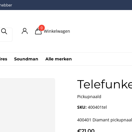
fhebber
0
Winkelwagen
ires
Soundman
Alle merken
Telefunke
Pickupnaald
SKU:
400401tel
400401 Diamant pickupnaald
€21,00