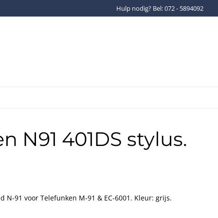
Hulp nodig? Bel: 072 - 5894092
Gratis verzenden binnen Ned
n N91 401DS stylus.
 N-91 voor Telefunken M-91 & EC-6001. Kleur: grijs.