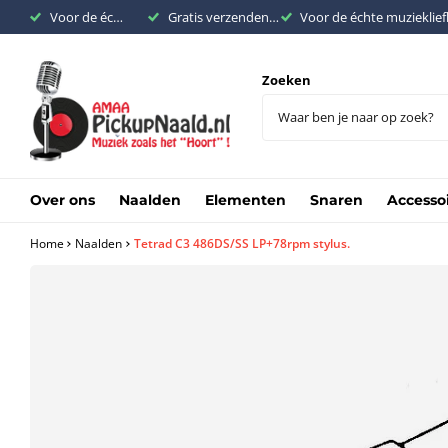
Voor de échte muziekliefhebber
Gratis verzenden binnen Nederland vanaf €200,-
Voor de échte muzieklie
Zoeken
Over ons
Naalden
Elementen
Snaren
Accesso
Home
Naalden
Tetrad C3 486DS/SS LP+78rpm stylus.