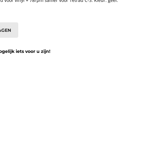
voor vinyl + 78rpm saffier voor Tetrad C-3. Kleur: geel.
AGEN
lijk iets voor u zijn!