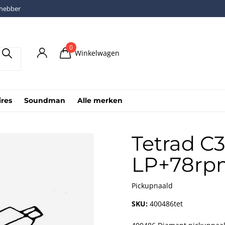
fhebber
0
Winkelwagen
ires
Soundman
Alle merken
Tetrad C
LP+78rpm
Pickupnaald
SKU:
400486tet