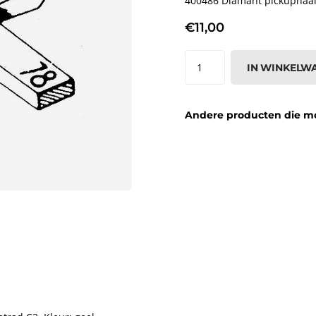
400486 Diamant pickupnaald 
€11,00
IN WINKELW
Andere producten die moge