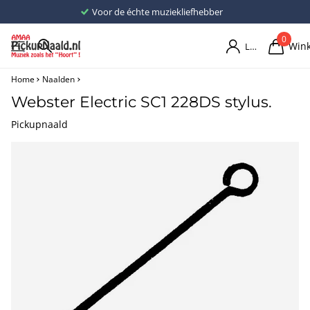
Voor de échte muziekliefhebber
0
Win
Login
Home
Naalden
Webster Electric SC1 228DS stylus.
Pickupnaald