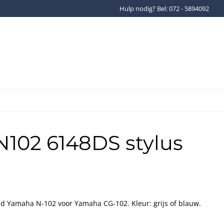
Hulp nodig? Bel: 072 - 5894092
Gratis verzenden binnen Ned
102 6148DS stylus
 Yamaha N-102 voor Yamaha CG-102. Kleur: grijs of blauw.