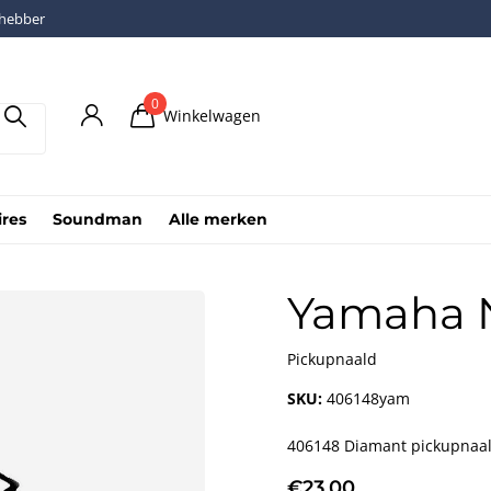
fhebber
0
Winkelwagen
ires
Soundman
Alle merken
Yamaha N
Pickupnaald
SKU:
406148yam
406148 Diamant pickupnaald
€23,00