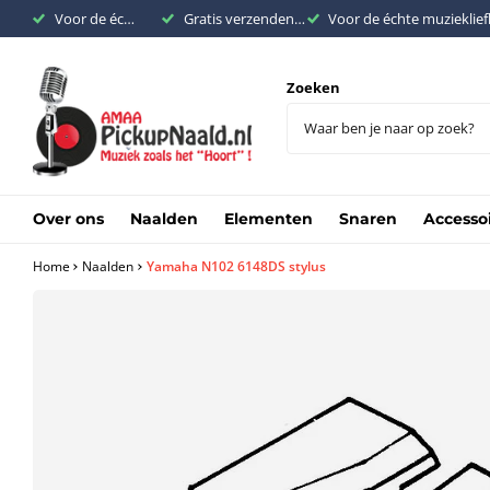
Voor de échte muziekliefhebber
Gratis verzenden binnen Nederland vanaf €200,-
Voor de échte muzieklie
Zoeken
Over ons
Naalden
Elementen
Snaren
Accesso
Home
Naalden
Yamaha N102 6148DS stylus